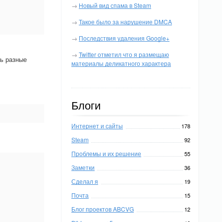
→
Новый вид спама в Steam
→
Такое было за нарушение DMCA
→
Последствия удаления Google+
→
Twitter отметил что я размещаю
ть разные
материалы деликатного характера
Блоги
Интернет и сайты
178
Steam
92
Проблемы и их решение
55
Заметки
36
Сделал я
19
Почта
15
Блог проектов ABCVG
12