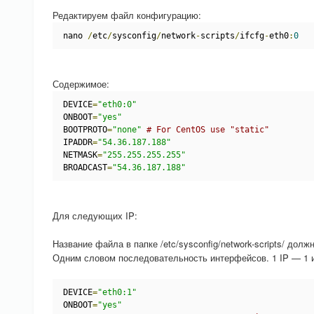
Редактируем файл конфигурацию:
nano 
/
etc
/
sysconfig
/
network
-
scripts
/
ifcfg
-
eth0
:
0
Содержимое:
DEVICE
=
"eth0:0"
ONBOOT
=
"yes"
BOOTPROTO
=
"none"
# For CentOS use "static"
IPADDR
=
"54.36.187.188"
NETMASK
=
"255.255.255.255"
BROADCAST
=
"54.36.187.188"
Для следующих IP:
Название файла в папке /etc/sysconfig/network-scripts/ долж
Одним словом последовательность интерфейсов. 1 IP — 1 
DEVICE
=
"eth0:1"
ONBOOT
=
"yes"