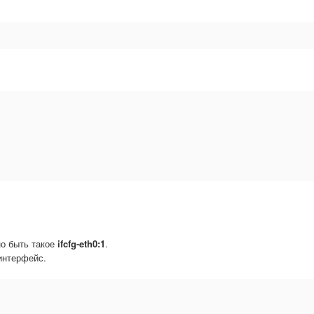
но быть такое
ifcfg-eth0:1
.
интерфейс.