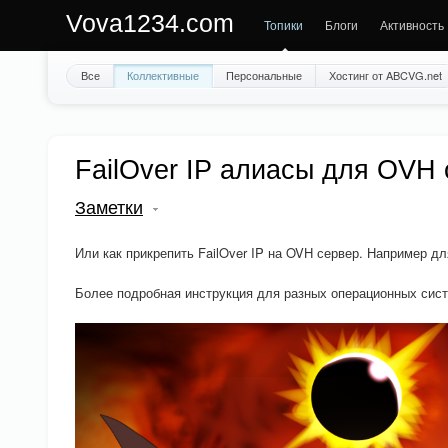
Vova1234.com
Топики
Блоги
Активность
Все
Коллективные
Персональные
Хостинг от ABCVG.net
FailOver IP алиасы для OVH
Заметки
Или как прикрепить FailOver IP на OVH сервер. Например дл
Более подробная инструкция для разных операционных сист