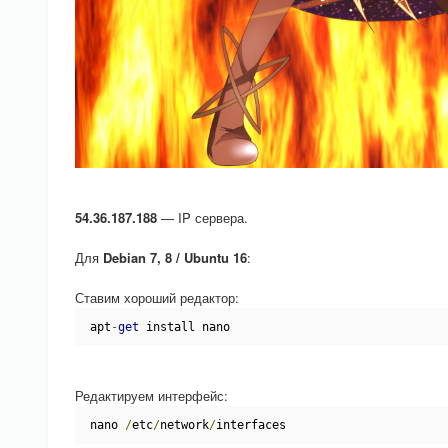
54.36.187.188
— IP сервера.
Для
Debian 7, 8 / Ubuntu 16
:
Ставим хороший редактор:
apt
-
get
 install nano
Редактируем интерфейс:
nano 
/
etc
/
network
/
interfaces