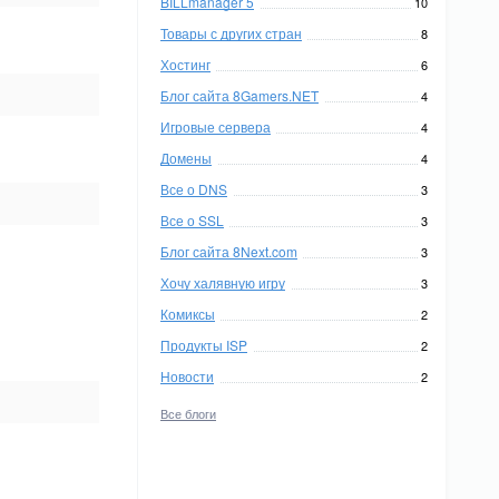
BILLmanager 5
10
Товары с других стран
8
Хостинг
6
Блог сайта 8Gamers.NET
4
Игровые сервера
4
Домены
4
Все о DNS
3
Все о SSL
3
Блог сайта 8Next.com
3
Хочу халявную игру
3
Комиксы
2
Продукты ISP
2
Новости
2
Все блоги