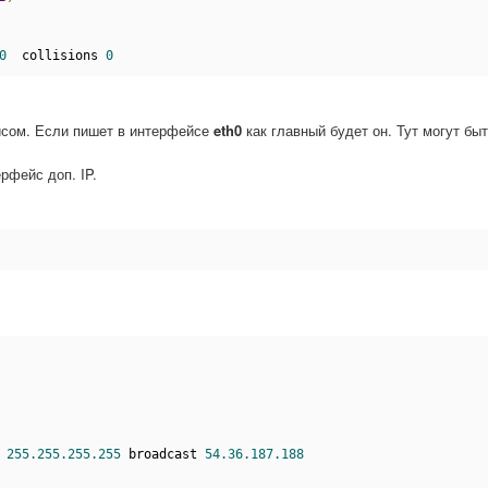
0
  collisions 
0
ейсом. Если пишет в интерфейсе
eth0
как главный будет он. Тут могут бы
рфейс доп. IP.
 
255.255.255.255
 broadcast 
54.36.187.188