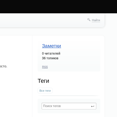
Найти
Заметки
0
читателей
36 топиков
осто.
RSS
Теги
Все теги