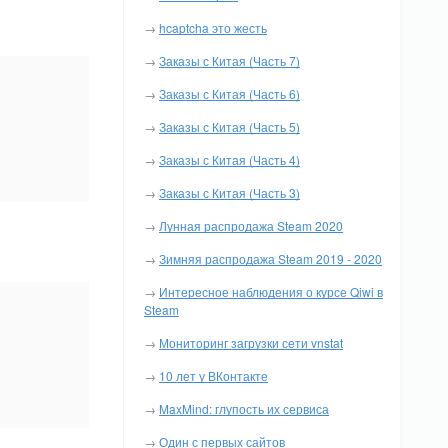
→
hcaptcha это жесть
→
Заказы с Китая (Часть 7)
→
Заказы с Китая (Часть 6)
→
Заказы с Китая (Часть 5)
→
Заказы с Китая (Часть 4)
→
Заказы с Китая (Часть 3)
→
Лунная распродажа Steam 2020
→
Зимняя распродажа Steam 2019 - 2020
→
Интересное наблюдения о курсе Qiwi в
Steam
→
Мониторинг загрузки сети vnstat
→
10 лет у ВКонтакте
→
MaxMind: глупость их сервиса
→
Один с первых сайтов