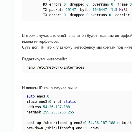
        RX errors 
0
  dropped 
0
  overruns 
0
  frame 
0
        TX packets 
19147
  bytes 
1646447
(
1.5
MiB
)
        TX errors 
0
  dropped 
0
 overruns 
0
  carrier 
В моем случае это
eno3
, значит он будет главным интерф
имена интерфейсов.
Суть доп. IP что к главному интерфейсу мы крепим под инте
Редактируем интерфейс:
nano 
/
etc
/
network
/
interfaces
И пишем IP как в случае выше:
auto
 eno3
:
0
iface eno3
:
0
 inet 
static
address 
54.36.187.188
netmask 
255.255.255.255
post
-
up 
/
sbin
/
ifconfig eno3
:
0
54.36.187.188
 netmask
pre
-
down 
/
sbin
/
ifconfig eno3
:
0
 down