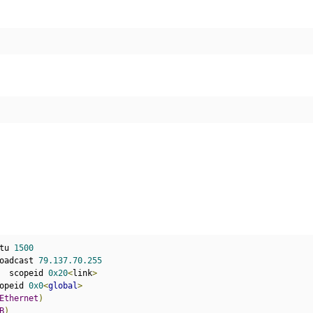
tu 
1500
oadcast 
79.137.70.255
  scopeid 
0x20
<
link
>
opeid 
0x0
<
global
>
Ethernet
)
B
)