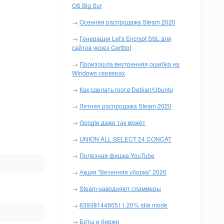
OS Big Sur
→
Осенняя распродажа Steam 2020
→
Генерация Let's Encrypt SSL для
сайтов через Certbot
→
Произошла внутренняя ошибка на
Windows серверах
→
Как сделать root в Debian/Ubuntu
→
Летняя распродажа Steam 2020
→
Google даже так может
→
UNION ALL SELECT 24 CONCAT
→
Полезная фишка YouTube
→
Акция "Весенняя уборка" 2020
→
Steam наводняют спаммеры
→
6393814495511.20% idle mode
→
Боты и биржи