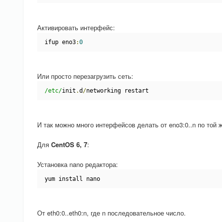
Активировать интерфейс:
ifup eno3
:
0
Или просто перезагрузить сеть:
/etc/
init
.
d
/
networking restart
И так можно много интерфейсов делать от eno3:0..n по той ж
Для
CentOS 6, 7
:
Установка nano редактора:
yum install nano
От eth0:0..eth0:n, где n последовательное число.