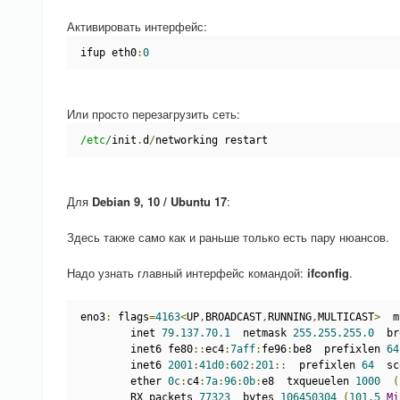
Активировать интерфейс:
ifup eth0
:
0
Или просто перезагрузить сеть:
/etc/
init
.
d
/
networking restart
Для
Debian 9, 10 / Ubuntu 17
:
Здесь также само как и раньше только есть пару нюансов.
Надо узнать главный интерфейс командой:
ifconfig
.
eno3
:
 flags
=
4163
<
UP
,
BROADCAST
,
RUNNING
,
MULTICAST
>
  m
        inet 
79.137.70.1
  netmask 
255.255.255.0
  br
        inet6 fe80
::
ec4
:
7aff
:
fe96
:
be8  prefixlen 
64
        inet6 
2001
:
41d0
:
602
:
201
::
  prefixlen 
64
  sc
        ether 
0c
:
c4
:
7a
:
96
:
0b
:
e8  txqueuelen 
1000
(
        RX packets 
77323
  bytes 
106450304
(
101.5
Mi