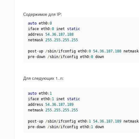
Содержимое для IP:
auto
 eth0
:
0
iface eth0
:
0
 inet 
static
address 
54.36.187.188
netmask 
255.255.255.255
post
-
up 
/
sbin
/
ifconfig eth0
:
0
54.36.187.188
 netmask
pre
-
down 
/
sbin
/
ifconfig eth0
:
0
 down
Для следующих 1..n:
auto
 eth0
:
1
iface eth0
:
1
 inet 
static
address 
54.36.187.189
netmask 
255.255.255.255
post
-
up 
/
sbin
/
ifconfig eth0
:
1
54.36.187.189
 netmask
pre
-
down 
/
sbin
/
ifconfig eth0
:
1
 down