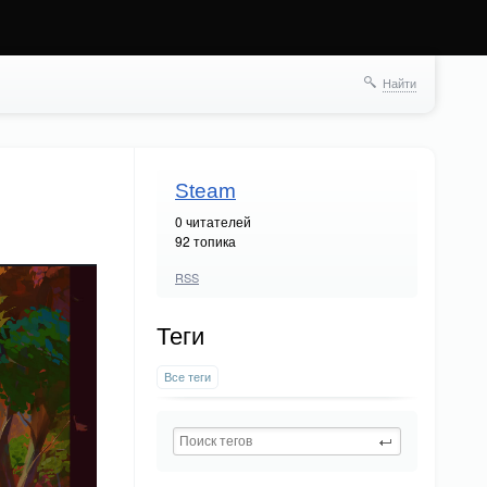
Найти
Steam
0
читателей
92 топика
RSS
Теги
Все теги