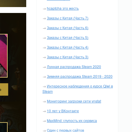
→
hcaptcha это жесть
→
Заказы с Китая (Часть 7)
→
Заказы с Китая (Часть 6)
→
Заказы с Китая (Часть 5)
→
Заказы с Китая (Часть 4)
→
Заказы с Китая (Часть 3)
→
Лунная распродажа Steam 2020
→
Зимняя распродажа Steam 2019 - 2020
→
Интересное наблюдения о курсе Qiwi в
Steam
→
Мониторинг загрузки сети vnstat
→
10 лет у ВКонтакте
→
MaxMind: глупость их сервиса
→
Один с первых сайтов