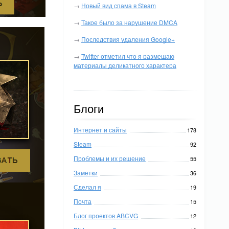
→
Новый вид спама в Steam
→
Такое было за нарушение DMCA
→
Последствия удаления Google+
→
Twitter отметил что я размещаю
материалы деликатного характера
Блоги
Интернет и сайты
178
Steam
92
Проблемы и их решение
55
Заметки
36
Сделал я
19
Почта
15
Блог проектов ABCVG
12