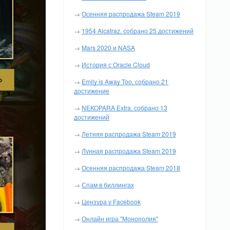
→
Осенняя распродажа Steam 2019
→
1954 Alcatraz, собрано 25 достижений
→
Mars 2020 и NASA
→
История с Oracle Cloud
→
Emily is Away Too, собрано 21
достижение
→
NEKOPARA Extra, собрано 13
достижений
→
Летняя распродажа Steam 2019
→
Лунная распродажа Steam 2019
→
Осенняя распродажа Steam 2018
→
Спам в биллингах
→
Цензура у Facebook
→
Онлайн игра "Монополия"