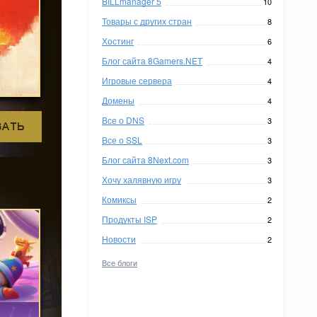
BILLmanager 5
10
Товары с других стран
8
Хостинг
6
Блог сайта 8Gamers.NET
4
Игровые сервера
4
Домены
4
Все о DNS
3
Все о SSL
3
Блог сайта 8Next.com
3
Хочу халявную игру
3
Комиксы
2
Продукты ISP
2
Новости
2
Все блоги