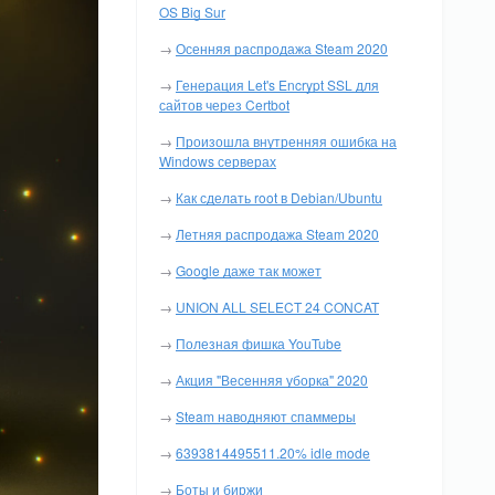
OS Big Sur
→
Осенняя распродажа Steam 2020
→
Генерация Let's Encrypt SSL для
сайтов через Certbot
→
Произошла внутренняя ошибка на
Windows серверах
→
Как сделать root в Debian/Ubuntu
→
Летняя распродажа Steam 2020
→
Google даже так может
→
UNION ALL SELECT 24 CONCAT
→
Полезная фишка YouTube
→
Акция "Весенняя уборка" 2020
→
Steam наводняют спаммеры
→
6393814495511.20% idle mode
→
Боты и биржи