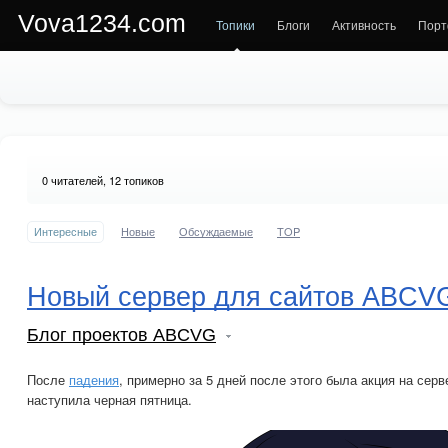
Vova1234.com
Топики
Блоги
Активность
Порт
0
читателей, 12 топиков
Интересные
Новые
Обсуждаемые
TOP
Новый сервер для сайтов ABCV
Блог проектов ABCVG
После
падения
, примерно за 5 дней после этого была акция на серв
наступила черная пятница.