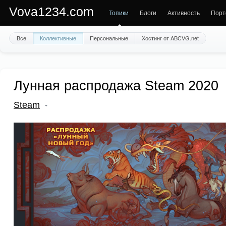
Vova1234.com
Топики
Блоги
Активность
Порт
Все
Коллективные
Персональные
Хостинг от ABCVG.net
Лунная распродажа Steam 2020
Steam