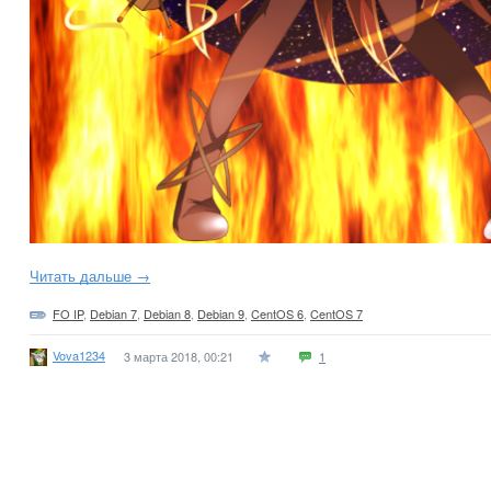
Читать дальше →
FO IP
,
Debian 7
,
Debian 8
,
Debian 9
,
CentOS 6
,
CentOS 7
Vova1234
3 марта 2018, 00:21
1