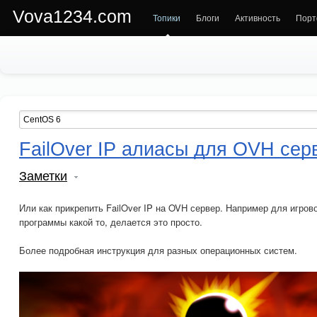
Vova1234.com
Топики
Блоги
Активность
Порт
FailOver IP алиасы для OVH сер
Заметки
Или как прикрепить FailOver IP на OVH сервер. Например для игров
программы какой то, делается это просто.
Более подробная инструкция для разных операционных систем.