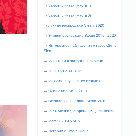
→
Заказы с Китая (Часть 4)
→
Заказы с Китая (Часть 3)
→
Лунная распродажа Steam 2020
→
Зимняя распродажа Steam 2019 - 2020
→
Интересное наблюдения о курсе Qiwi в
Steam
→
Мониторинг загрузки сети vnstat
→
10 лет у ВКонтакте
→
MaxMind: глупость их сервиса
→
Один с первых сайтов
→
Осенняя распродажа Steam 2019
→
1954 Alcatraz, собрано 25 достижений
→
Mars 2020 и NASA
→
История с Oracle Cloud