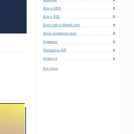
Все о DNS
3
Все о SSL
3
Блог сайта 8Next.com
3
Хочу халявную игру
3
Комиксы
2
Продукты ISP
2
Новости
2
Все блоги