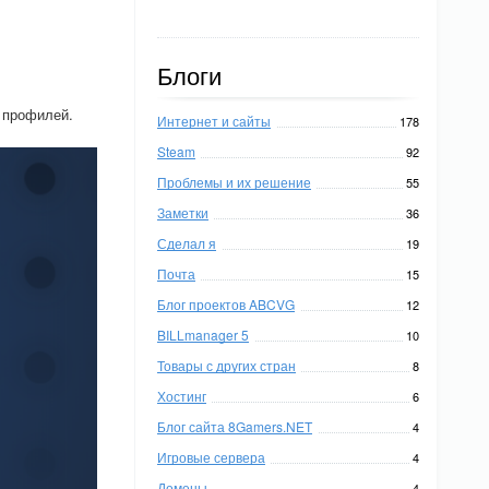
Блоги
я профилей.
Интернет и сайты
178
Steam
92
Проблемы и их решение
55
Заметки
36
Сделал я
19
Почта
15
Блог проектов ABCVG
12
BILLmanager 5
10
Товары с других стран
8
Хостинг
6
Блог сайта 8Gamers.NET
4
Игровые сервера
4
Домены
4