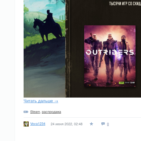
Читать дальше →
Steam
,
распродажа
Vova1234
24 июня 2022, 02:48
0