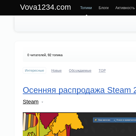
Vova1234.com
Топики
Блоги
Активность
0
читателей, 92 топика
Интересные
Новые
Обсуждаемые
TOP
Осенняя распродажа Steam 
Steam