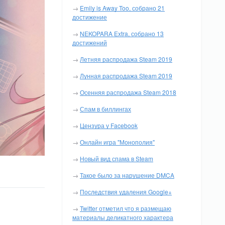
→
Emily is Away Too, собрано 21
достижение
→
NEKOPARA Extra, собрано 13
достижений
→
Летняя распродажа Steam 2019
→
Лунная распродажа Steam 2019
→
Осенняя распродажа Steam 2018
→
Спам в биллингах
→
Цензура у Facebook
→
Онлайн игра "Монополия"
→
Новый вид спама в Steam
→
Такое было за нарушение DMCA
→
Последствия удаления Google+
→
Twitter отметил что я размещаю
материалы деликатного характера