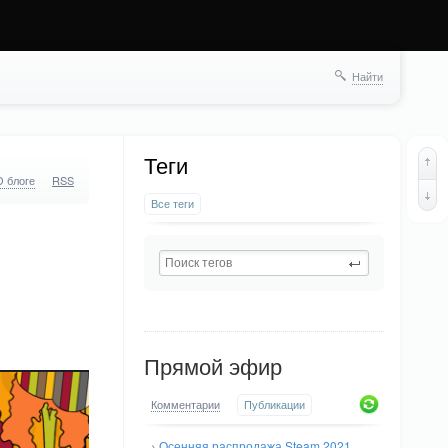
Найти
Теги
О блоге
RSS
Все теги
Прямой эфир
Комментарии
Публикации
→
Осенняя распродажа Steam 2021