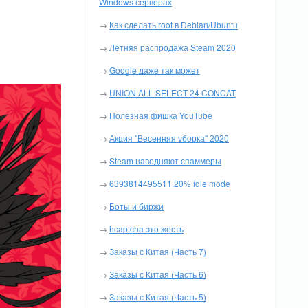
Windows серверах
→
Как сделать root в Debian/Ubuntu
→
Летняя распродажа Steam 2020
→
Google даже так может
→
UNION ALL SELECT 24 CONCAT
→
Полезная фишка YouTube
→
Акция "Весенняя уборка" 2020
→
Steam наводняют спаммеры
→
6393814495511.20% idle mode
→
Боты и биржи
→
hcaptcha это жесть
→
Заказы с Китая (Часть 7)
→
Заказы с Китая (Часть 6)
→
Заказы с Китая (Часть 5)