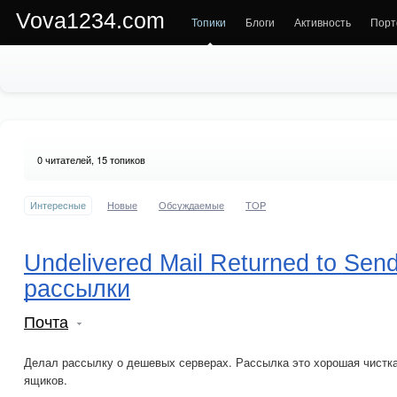
Vova1234.com
Топики
Блоги
Активность
Порт
0
читателей, 15 топиков
Интересные
Новые
Обсуждаемые
TOP
Undelivered Mail Returned to Sen
рассылки
Почта
Делал рассылку о дешевых серверах. Рассылка это хорошая чистк
ящиков.