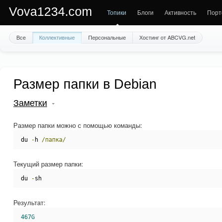
Vova1234.com
Топики
Блоги
Активность
Порт
Все
Коллективные
Персональные
Хостинг от ABCVG.net
Размер папки в Debian
Заметки
Размер папки можно с помощью команды:
du 
-
h 
/папка/
Текущий размер папки:
du 
-
sh
Результат:
467G