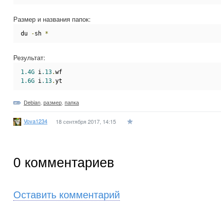
Размер и названия папок:
du 
-
sh 
*
Результат:
1.4G
 i
.13
.
wf
1.6G
 i
.13
.
yt
Debian
,
размер
,
папка
Vova1234
18 сентября 2017, 14:15
0
комментариев
Оставить комментарий