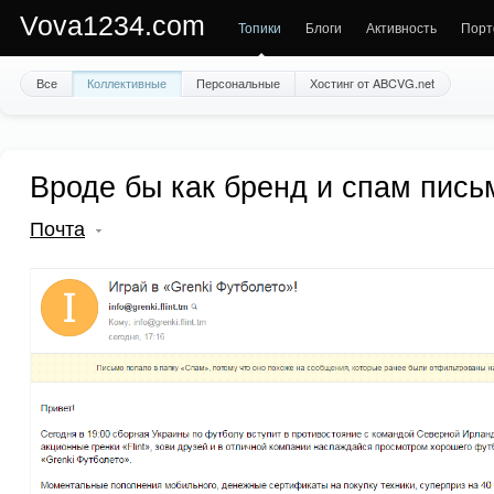
Vova1234.com
Топики
Блоги
Активность
Порт
Все
Коллективные
Персональные
Хостинг от ABCVG.net
Вроде бы как бренд и спам пись
Почта