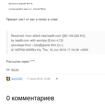
Пришел лист от вас и попал в спам.
Received: from atlant-new.lead9.com ([82.144.222.81])
by lead9.com with esmtpa (Exim 4.72)
(envelope-from <info@grenki.flint.tm>)
id 1bDY62-0005Ks-Vq; Thu, 16 Jun 2016 17:16:39 +0300
Рассылка через ****.
flint.tm
Vova1234
17 июня 2016, 12:26
0
комментариев