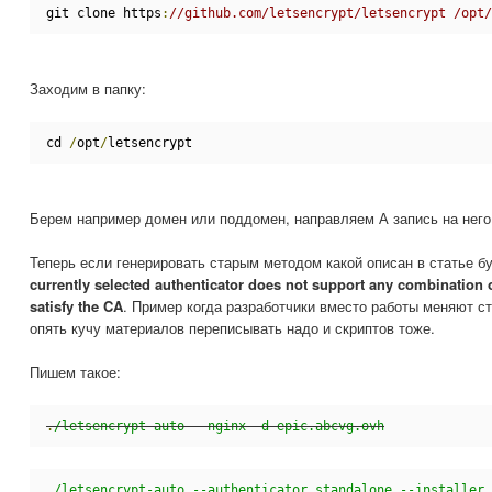
git clone https
:
//github.com/letsencrypt/letsencrypt /opt/
Заходим в папку:
cd 
/
opt
/
letsencrypt
Берем например домен или поддомен, направляем А запись на него
Теперь если генерировать старым методом какой описан в статье б
currently selected authenticator does not support any combination o
satisfy the CA
. Пример когда разработчики вместо работы меняют с
опять кучу материалов переписывать надо и скриптов тоже.
Пишем такое:
.
/letsencrypt-auto --nginx -d epic.abcvg.ovh
.
/letsencrypt-auto --authenticator standalone --installer 