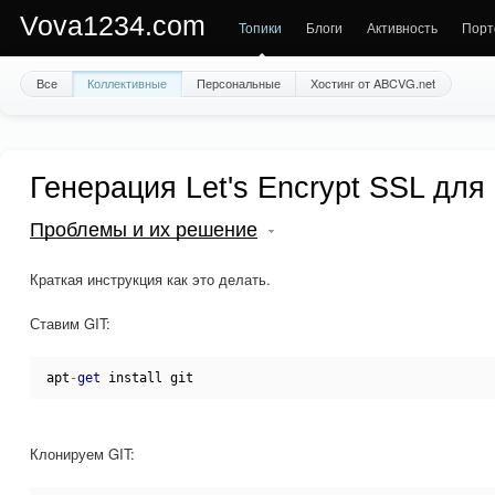
Vova1234.com
Топики
Блоги
Активность
Порт
Все
Коллективные
Персональные
Хостинг от ABCVG.net
Генерация Let's Encrypt SSL для
Проблемы и их решение
Краткая инструкция как это делать.
Ставим GIT:
apt
-
get
 install git
Клонируем GIT: