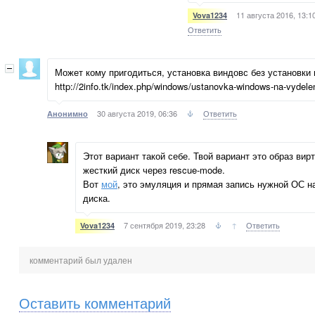
11 августа 2016, 13:1
Vova1234
Ответить
Может кому пригодиться, установка виндовс без установки
http://2info.tk/index.php/windows/ustanovka-windows-na-vydele
30 августа 2019, 06:36
Ответить
Анонимно
Этот вариант такой себе. Твой вариант это образ вир
жесткий диск через rescue-mode.
Вот
мой
, это эмуляция и прямая запись нужной ОС на
диска.
7 сентября 2019, 23:28
↑
Ответить
Vova1234
комментарий был удален
Оставить комментарий