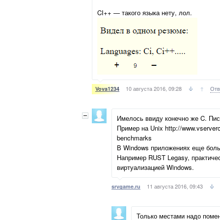
CI++ — такого языка нету, лол.
10 августа 2016, 09:28
↑
Отв
Vova1234
Имелось ввиду конечно же C. Пис
Пример на Unix http://www.vserver
benchmarks
В Windows приложениях еще боль
Например RUST Legasy, практичес
виртуализацией Windows.
11 августа 2016, 09:43
srvgame.ru
Только местами надо поме