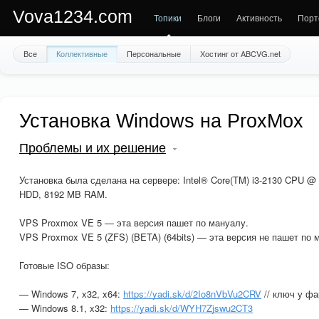
Vova1234.com
Топики
Блоги
Активность
Порт
Все
Коллективные
Персональные
Хостинг от ABCVG.net
Установка Windows на ProxMox
Проблемы и их решение
Установка была сделана на сервере: Intel® Core(TM) i3-2130 CPU 
HDD, 8192 MB RAM.
VPS Proxmox VE 5 — эта версия пашет по мануалу.
VPS Proxmox VE 5 (ZFS) (BETA) (64bits) — эта версия не пашет по 
Готовые ISO образы:
— Windows 7, x32, x64:
https://yadi.sk/d/2Io8nVbVu2CRV
// ключ у фа
— Windows 8.1, x32:
https://yadi.sk/d/WYH7Zjswu2CT3