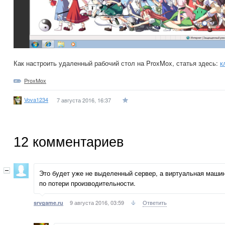
Как настроить удаленный рабочий стол на ProxMox, статья здесь:
к
ProxMox
Vova1234
7 августа 2016, 16:37
12
комментариев
Это будет уже не выделенный сервер, а виртуальная маши
по потери производительности.
9 августа 2016, 03:59
Ответить
srvgame.ru