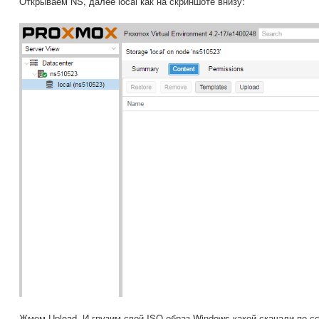
Открываем NS, далее local как на скриншоте внизу:
Жмем Upload. И грузим свой ISO образ Windows какой скачали по с