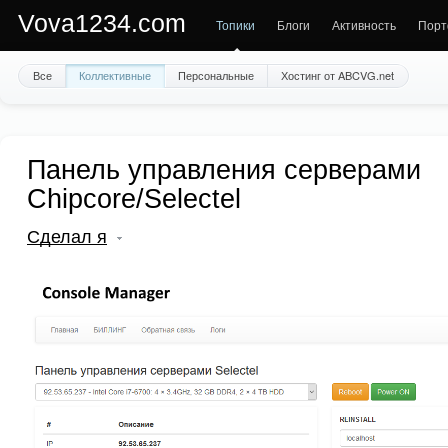
Vova1234.com
Топики
Блоги
Активность
Порт
Все
Коллективные
Персональные
Хостинг от ABCVG.net
Панель управления серверами
Chipcore/Selectel
Сделал я