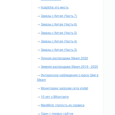
→
hcaptcha это жесть
→
Заказы с Китая (Часть 7)
→
Заказы с Китая (Часть 6)
→
Заказы с Китая (Часть 5)
→
Заказы с Китая (Часть 4)
→
Заказы с Китая (Часть 3)
→
Лунная распродажа Steam 2020
→
Зимняя распродажа Steam 2019 - 2020
→
Интересное наблюдения о курсе Qiwi в
Steam
→
Мониторинг загрузки сети vnstat
→
10 лет у ВКонтакте
→
MaxMind: глупость их сервиса
→
Один с первых сайтов