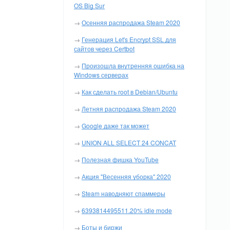
OS Big Sur
→
Осенняя распродажа Steam 2020
→
Генерация Let's Encrypt SSL для
сайтов через Certbot
→
Произошла внутренняя ошибка на
Windows серверах
→
Как сделать root в Debian/Ubuntu
→
Летняя распродажа Steam 2020
→
Google даже так может
→
UNION ALL SELECT 24 CONCAT
→
Полезная фишка YouTube
→
Акция "Весенняя уборка" 2020
→
Steam наводняют спаммеры
→
6393814495511.20% idle mode
→
Боты и биржи