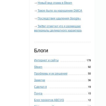
→
Новый вид спама в Steam
→
Такое было за нарушение DMCA
→
Последствия удаления Google+
→
Twitter отметил что я размещаю
материалы деликатного характера
Блоги
Интернет и сайты
178
Steam
92
Проблемы и их решение
55
Заметки
36
Сделал я
19
Почта
15
Блог проектов ABCVG
12