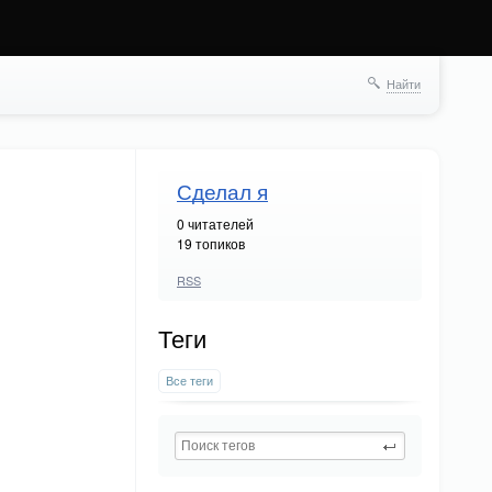
Найти
Сделал я
0
читателей
19 топиков
RSS
Теги
Все теги