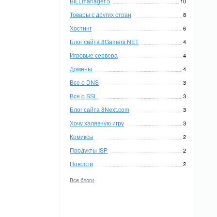
BILLmanager 5
10
Товары с других стран
8
Хостинг
6
Блог сайта 8Gamers.NET
4
Игровые сервера
4
Домены
4
Все о DNS
3
Все о SSL
3
Блог сайта 8Next.com
3
Хочу халявную игру
3
Комиксы
2
Продукты ISP
2
Новости
2
Все блоги