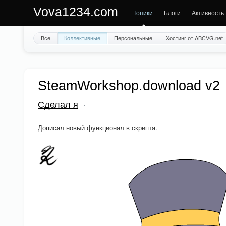
Vova1234.com
Топики
Блоги
Активность
Все
Коллективные
Персональные
Хостинг от ABCVG.net
SteamWorkshop.download v2
Сделал я
Дописал новый функционал в скрипта.