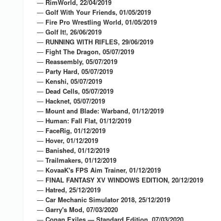
—
RimWorld, 22/04/2019
—
Golf With Your Friends, 01/05/2019
—
Fire Pro Wrestling World, 01/05/2019
—
Golf It!, 26/06/2019
—
RUNNING WITH RIFLES, 29/06/2019
—
Fight The Dragon, 05/07/2019
—
Reassembly, 05/07/2019
—
Party Hard, 05/07/2019
—
Kenshi, 05/07/2019
—
Dead Cells, 05/07/2019
—
Hacknet, 05/07/2019
—
Mount and Blade: Warband, 01/12/2019
—
Human: Fall Flat, 01/12/2019
—
FaceRig, 01/12/2019
—
Hover, 01/12/2019
—
Banished, 01/12/2019
—
Trailmakers, 01/12/2019
—
KovaaK's FPS Aim Trainer, 01/12/2019
—
FINAL FANTASY XV WINDOWS EDITION, 20/12/2019
—
Hatred, 25/12/2019
—
Car Mechanic Simulator 2018, 25/12/2019
—
Garry's Mod, 07/03/2020
—
Conan Exiles — Standard Edition, 07/03/2020