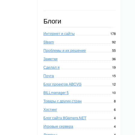
Блоги
Интернет и сайты
178
Steam
92
Проблемы и их решение
55
Заметки
36
Сделал я
19
Почта
15
Блог проектов ABCVG
12
BILLmanager 5
10
Товары с других стран
8
Хостинг
6
Блог сайта 8Gamers.NET
4
Игровые сервера
4
Домены
4