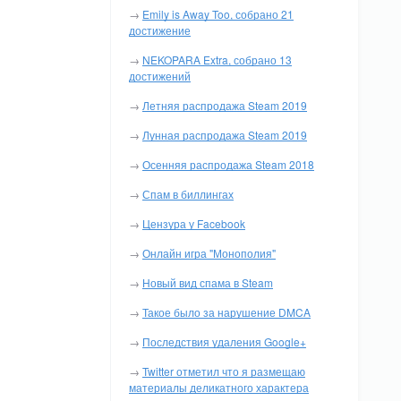
→
Emily is Away Too, собрано 21
достижение
→
NEKOPARA Extra, собрано 13
достижений
→
Летняя распродажа Steam 2019
→
Лунная распродажа Steam 2019
→
Осенняя распродажа Steam 2018
→
Спам в биллингах
→
Цензура у Facebook
→
Онлайн игра "Монополия"
→
Новый вид спама в Steam
→
Такое было за нарушение DMCA
→
Последствия удаления Google+
→
Twitter отметил что я размещаю
материалы деликатного характера