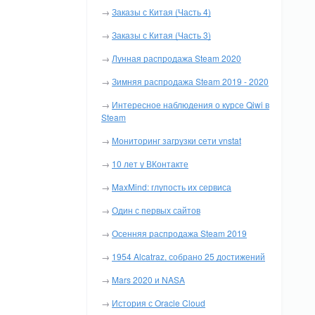
→
Заказы с Китая (Часть 4)
→
Заказы с Китая (Часть 3)
→
Лунная распродажа Steam 2020
→
Зимняя распродажа Steam 2019 - 2020
→
Интересное наблюдения о курсе Qiwi в
Steam
→
Мониторинг загрузки сети vnstat
→
10 лет у ВКонтакте
→
MaxMind: глупость их сервиса
→
Один с первых сайтов
→
Осенняя распродажа Steam 2019
→
1954 Alcatraz, собрано 25 достижений
→
Mars 2020 и NASA
→
История с Oracle Cloud