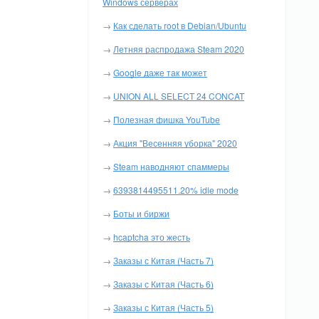
Windows серверах
→
Как сделать root в Debian/Ubuntu
→
Летняя распродажа Steam 2020
→
Google даже так может
→
UNION ALL SELECT 24 CONCAT
→
Полезная фишка YouTube
→
Акция "Весенняя уборка" 2020
→
Steam наводняют спаммеры
→
6393814495511.20% idle mode
→
Боты и биржи
→
hcaptcha это жесть
→
Заказы с Китая (Часть 7)
→
Заказы с Китая (Часть 6)
→
Заказы с Китая (Часть 5)