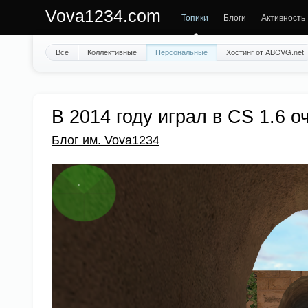
Vova1234.com
Топики
Блоги
Активность
Все
Коллективные
Персональные
Хостинг от ABCVG.net
В 2014 году играл в CS 1.6 
Блог им. Vova1234