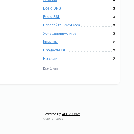
Все о DNS
3
Все о SSL
3
Блог сайта 8Next.com
3
Хочу халявную игру
3
Комиксы
2
Продукты ISP
2
Новости
2
Все блоги
Powered By
ABCVG.com
© 2015 - 2026