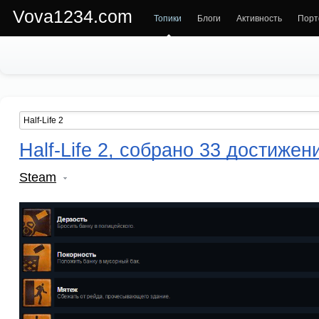
Vova1234.com
Топики
Блоги
Активность
Порт
Half-Life 2, собрано 33 достижен
Steam