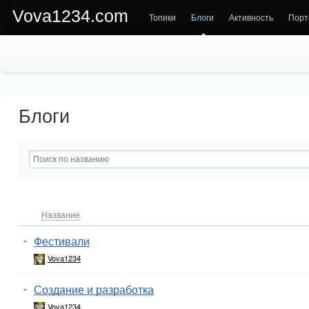
Vova1234.com
Топики
Блоги
Активность
Порт
Блоги
Название
Фестивали
Vova1234
Создание и разработка
Vova1234