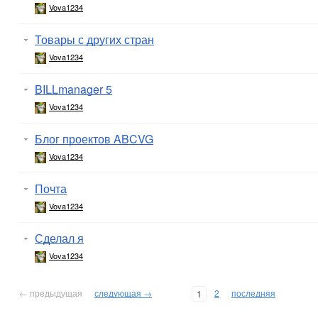
Vova1234
Товары с других стран
Vova1234
BILLmanager 5
Vova1234
Блог проектов ABCVG
Vova1234
Почта
Vova1234
Сделал я
Vova1234
← предыдущая
следующая →
2
последняя
1