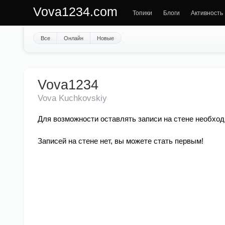
Vova1234.com
Топики
Блоги
Активность
Все
Онлайн
Новые
Vova1234
Vova Kuchkovskiy
Для возможности оставлять записи на стене необход
Записей на стене нет, вы можете стать первым!