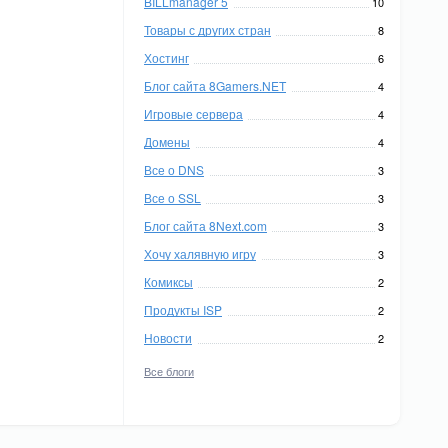
BILLmanager 5
10
Товары с других стран
8
Хостинг
6
Блог сайта 8Gamers.NET
4
Игровые сервера
4
Домены
4
Все о DNS
3
Все о SSL
3
Блог сайта 8Next.com
3
Хочу халявную игру
3
Комиксы
2
Продукты ISP
2
Новости
2
Все блоги