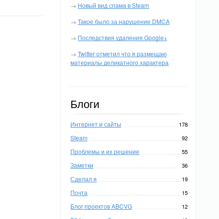
→
Новый вид спама в Steam
→
Такое было за нарушение DMCA
→
Последствия удаления Google+
→
Twitter отметил что я размещаю
материалы деликатного характера
Блоги
Интернет и сайты
178
Steam
92
Проблемы и их решение
55
Заметки
36
Сделал я
19
Почта
15
Блог проектов ABCVG
12