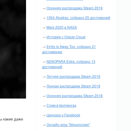
→
Осенняя распродажа Steam 2019
→
1954 Alcatraz, собрано 25 достижений
→
Mars 2020 и NASA
→
История с Oracle Cloud
→
Emily is Away Too, собрано 21
достижение
→
NEKOPARA Extra, собрано 13
достижений
→
Летняя распродажа Steam 2019
→
Лунная распродажа Steam 2019
→
Осенняя распродажа Steam 2018
→
Спам в биллингах
→
Цензура у Facebook
ы какие даже
→
Онлайн игра "Монополия"