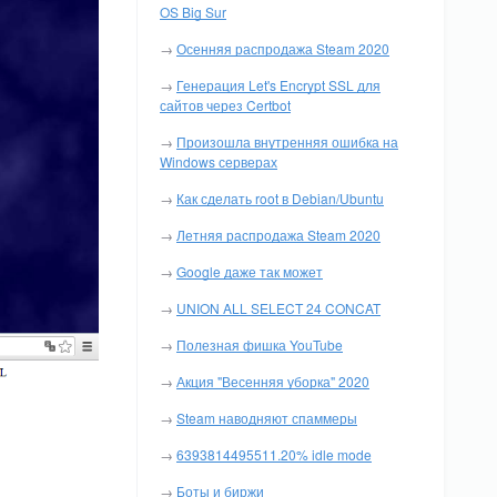
OS Big Sur
→
Осенняя распродажа Steam 2020
→
Генерация Let's Encrypt SSL для
сайтов через Certbot
→
Произошла внутренняя ошибка на
Windows серверах
→
Как сделать root в Debian/Ubuntu
→
Летняя распродажа Steam 2020
→
Google даже так может
→
UNION ALL SELECT 24 CONCAT
→
Полезная фишка YouTube
→
Акция "Весенняя уборка" 2020
→
Steam наводняют спаммеры
→
6393814495511.20% idle mode
→
Боты и биржи