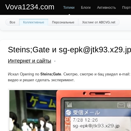
Vova1234.com
Топики
Блоги
Активность
Порт
Все
Коллективные
Персональные
Хостинг от ABCVG.net
Steins;Gate и sg-epk@jtk93.x29.j
Интернет и сайты
Искал Opening по
Steins;Gate
. Смотрю, смотрю и бац увидел e-mail
видео и решил сделать эксперимент.