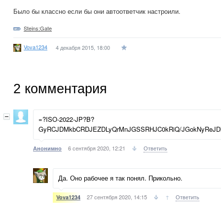
Было бы классно если бы они автоответчик настроили.
Steins;Gate
Vova1234
4 декабря 2015, 18:00
2
комментария
=?ISO-2022-JP?B?
GyRCJDMkbCRDJEZDLyQrMnJGSSRHJC0kRiQ/JGokNyReJD
6 сентября 2020, 12:21
Ответить
Анонимно
Да. Оно рабочее я так понял. Прикольно.
27 сентября 2020, 14:15
↑
Ответить
Vova1234