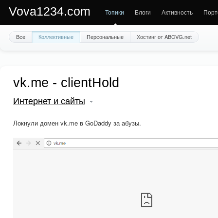
Vova1234.com
Топики
Блоги
Активность
Порт
Все
Коллективные
Персональные
Хостинг от ABCVG.net
vk.me - clientHold
Интернет и сайты
Локнули домен vk.me в GoDaddy за абузы.