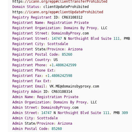
https
:
//icann.org/epp#clientTransferProhibited
Domain
Status
:
 clientUpdateProhibited
https
:
//icann.org/epp#clientUpdateProhibited
Registry
Registrant
 ID
:
 CR63108312
Registrant
Name
:
Registration
Private
Registrant
Organization
:
Domains
By
Proxy
,
 LLC
Registrant
Street
:
DomainsByProxy
.
com
Registrant
Street
:
14747
 N 
Northsight
Blvd
Suite
111
,
 PMB 
Registrant
City
:
Scottsdale
Registrant
 State
/
Province
:
Arizona
Registrant
Postal
Code
:
85260
Registrant
Country
:
 US
Registrant
Phone
:
+
1.4806242599
Registrant
Phone
Ext
:
Registrant
Fax
:
+
1.4806242598
Registrant
Fax
Ext
:
Registrant
Email
:
 VK
.
ME@domainsbyproxy
.
com
Registry
Admin
 ID
:
 CR63108314
Admin
Name
:
Registration
Private
Admin
Organization
:
Domains
By
Proxy
,
 LLC
Admin
Street
:
DomainsByProxy
.
com
Admin
Street
:
14747
 N 
Northsight
Blvd
Suite
111
,
 PMB 
309
Admin
City
:
Scottsdale
Admin
 State
/
Province
:
Arizona
Admin
Postal
Code
:
85260