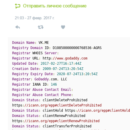
Domain
Name
:
 VK
.
ME
Registry
Domain
 ID
:
 D108500000000768536
-
AGRS
Registrar
 WHOIS 
Server
:
Registrar
 URL
:
 http
:
//www.godaddy.com
Updated
Date
:
2017
-
02
-
27T16
:
17
:
44Z
Creation
Date
:
2009
-
07
-
24T13
:
20
:
54Z
Registry
Expiry
Date
:
2020
-
07
-
24T13
:
20
:
54Z
Registrar
:
GoDaddy
.
com
,
 LLC
Registrar
 IANA ID
:
146
Registrar
Abuse
Contact
Email
:
Registrar
Abuse
Contact
Phone
:
Domain
Status
:
 clientDeleteProhibited
https
:
//icann.org/epp#clientDeleteProhibited
Domain
Status
:
 clientHold https
:
//icann.org/epp#clientHold
Domain
Status
:
 clientRenewProhibited
https
:
//icann.org/epp#clientRenewProhibited
Domain
Status
:
 clientTransferProhibited