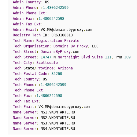
Admin
Country
:
 US
Admin
Phone
:
+
1.4806242599
Admin
Phone
Ext
:
Admin
Fax
:
+
1.4806242598
Admin
Fax
Ext
:
Admin
Email
:
 VK
.
ME@domainsbyproxy
.
com
Registry
Tech
 ID
:
 CR63108313
Tech
Name
:
Registration
Private
Tech
Organization
:
Domains
By
Proxy
,
 LLC
Tech
Street
:
DomainsByProxy
.
com
Tech
Street
:
14747
 N 
Northsight
Blvd
Suite
111
,
 PMB 
309
Tech
City
:
Scottsdale
Tech
 State
/
Province
:
Arizona
Tech
Postal
Code
:
85260
Tech
Country
:
 US
Tech
Phone
:
+
1.4806242599
Tech
Phone
Ext
:
Tech
Fax
:
+
1.4806242598
Tech
Fax
Ext
:
Tech
Email
:
 VK
.
ME@domainsbyproxy
.
com
Name
Server
:
 NS1
.
VKONTAKTE
.
RU
Name
Server
:
 NS2
.
VKONTAKTE
.
RU
Name
Server
:
 NS3
.
VKONTAKTE
.
RU
Name
Server
:
 NS4
.
VKONTAKTE
.
RU