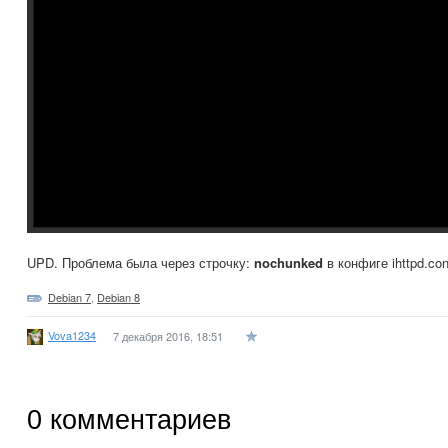
UPD. Проблема была через строчку:
nochunked
в конфиге ihttpd.con
Debian 7
,
Debian 8
Vova1234
7 декабря 2016, 18:51
0
комментариев