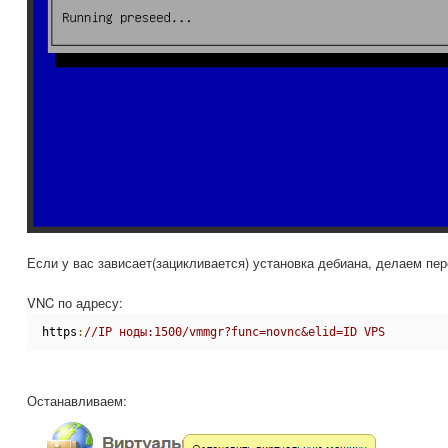
Если у вас зависает(зацикливается) установка дебиана, делаем пер
VNC по адресу:
https
:
//IP ноды:1500/vmmgr?func=novnc&elid=ID VPS
Останавливаем: