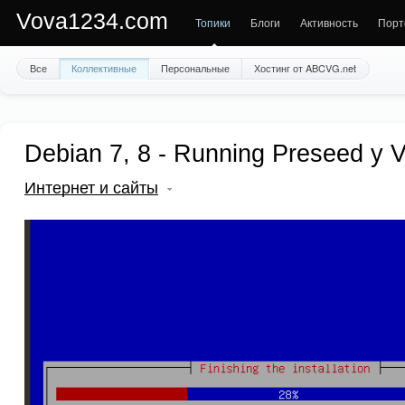
Vova1234.com
Топики
Блоги
Активность
Порт
Все
Коллективные
Персональные
Хостинг от ABCVG.net
Debian 7, 8 - Running Preseed у
Интернет и сайты