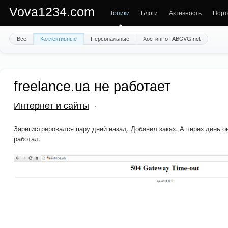
Vova1234.com
Топики
Блоги
Активность
Порт
Все
Коллективные
Персональные
Хостинг от ABCVG.net
freelance.ua не работает
Интернет и сайты
Зарегистрировался пару дней назад. Добавил заказ. А через день о
работал.