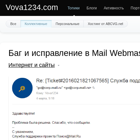
Vova1234.com
Топики
Блоги
Активность
Порт
Все
Коллективные
Персональные
Хостинг от ABCVG.net
Баг и исправление в Mail Webma
Интернет и сайты