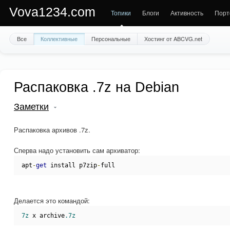
Vova1234.com
Топики
Блоги
Активность
Порт
Все
Коллективные
Персональные
Хостинг от ABCVG.net
Распаковка .7z на Debian
Заметки
Распаковка архивов .7z.
Сперва надо установить сам архиватор:
apt
-
get
 install p7zip
-
full
Делается это командой:
7z
 x archive
.7z