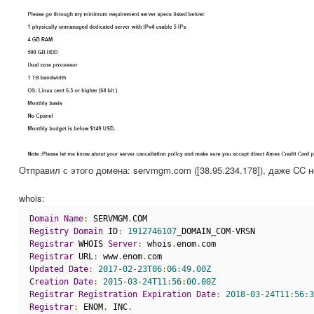
Отправил с этого домена: servmgm.com ([38.95.234.178]), даже CC 
whois:
Domain
Name
:
 SERVMGM
.
COM
Registry
Domain
 ID
:
1912746107
_DOMAIN_COM
-
VRSN
Registrar
 WHOIS 
Server
:
 whois
.
enom
.
com
Registrar
 URL
:
 www
.
enom
.
com
Updated
Date
:
2017
-
02
-
23T06
:
06
:
49.00Z
Creation
Date
:
2015
-
03
-
24T11
:
56
:
00.00Z
Registrar
Registration
Expiration
Date
:
2018
-
03
-
24T11
:
56
:
3
Registrar
:
 ENOM
,
 INC
.