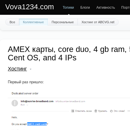
Vova1234.com
Топики
Блоги
Активность
Порт
Все
Коллективные
Персональные
Хостинг от ABCVG.net
AMEX карты, core duo, 4 gb ram, 
Cent OS, and 4 IPs
Хостинг
Первый раз пришло: