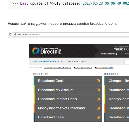
>>>
Last
 update of WHOIS database
:
2017
-
02
-
23T06
:
06
:
49.00Z
Решил зайти на домен первого письма sunrise-broadband.com: