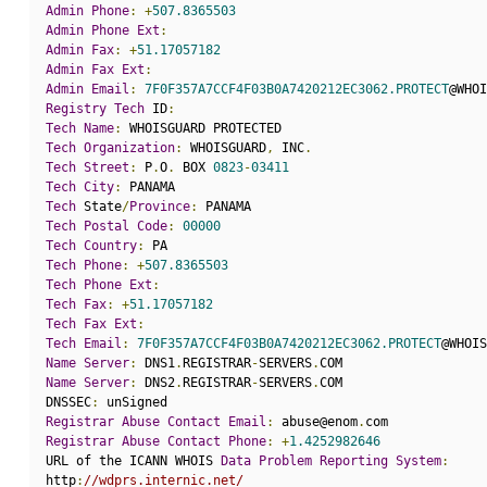
Admin
Phone
:
+
507.8365503
Admin
Phone
Ext
:
Admin
Fax
:
+
51.17057182
Admin
Fax
Ext
:
Admin
Email
:
7F0F357A7CCF4F03B0A7420212EC3062.PROTECT
@WHOI
Registry
Tech
 ID
:
Tech
Name
:
 WHOISGUARD PROTECTED
Tech
Organization
:
 WHOISGUARD
,
 INC
.
Tech
Street
:
 P
.
O
.
 BOX 
0823
-
03411
Tech
City
:
 PANAMA
Tech
 State
/
Province
:
 PANAMA
Tech
Postal
Code
:
00000
Tech
Country
:
 PA
Tech
Phone
:
+
507.8365503
Tech
Phone
Ext
:
Tech
Fax
:
+
51.17057182
Tech
Fax
Ext
:
Tech
Email
:
7F0F357A7CCF4F03B0A7420212EC3062.PROTECT
@WHOIS
Name
Server
:
 DNS1
.
REGISTRAR
-
SERVERS
.
COM
Name
Server
:
 DNS2
.
REGISTRAR
-
SERVERS
.
COM
DNSSEC
:
 unSigned
Registrar
Abuse
Contact
Email
:
 abuse@enom
.
com
Registrar
Abuse
Contact
Phone
:
+
1.4252982646
URL of the ICANN WHOIS 
Data
Problem
Reporting
System
:
http
:
//wdprs.internic.net/