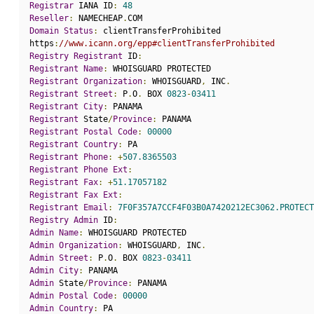
Registrar
 IANA ID
:
48
Reseller
:
 NAMECHEAP
.
COM
Domain
Status
:
 clientTransferProhibited
https
:
//www.icann.org/epp#clientTransferProhibited
Registry
Registrant
 ID
:
Registrant
Name
:
 WHOISGUARD PROTECTED
Registrant
Organization
:
 WHOISGUARD
,
 INC
.
Registrant
Street
:
 P
.
O
.
 BOX 
0823
-
03411
Registrant
City
:
 PANAMA
Registrant
 State
/
Province
:
 PANAMA
Registrant
Postal
Code
:
00000
Registrant
Country
:
 PA
Registrant
Phone
:
+
507.8365503
Registrant
Phone
Ext
:
Registrant
Fax
:
+
51.17057182
Registrant
Fax
Ext
:
Registrant
Email
:
7F0F357A7CCF4F03B0A7420212EC3062.PROTECT
Registry
Admin
 ID
:
Admin
Name
:
 WHOISGUARD PROTECTED
Admin
Organization
:
 WHOISGUARD
,
 INC
.
Admin
Street
:
 P
.
O
.
 BOX 
0823
-
03411
Admin
City
:
 PANAMA
Admin
 State
/
Province
:
 PANAMA
Admin
Postal
Code
:
00000
Admin
Country
:
 PA