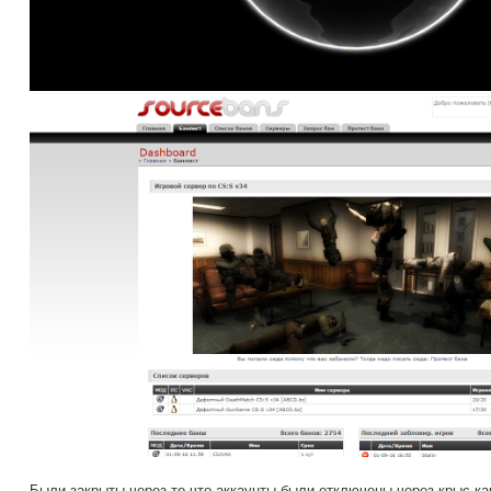
Были закрыты через то что аккаунты были отключены через крыс к