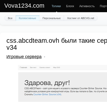
Vova1234.com
Топики
Блоги
Активность
Порт
Все
Коллективные
Персональные
Хостинг от ABCVG.net
css.abcdteam.ovh были такие се
v34
Игровые сервера