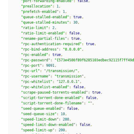
"port-forwarding-enabled"
:
false
,
"preallocation"
:
1
,
"prefetch-enabled"
:
1
,
"queue-stalled-enabled"
:
true
,
"queue-stalled-minutes"
:
30
,
"ratio-limit"
:
2
,
"ratio-limit-enabled"
:
false
,
"rename-partial-files"
:
true
,
"rpc-authentication-required"
:
true
,
"rpc-bind-address"
:
"0.0.0.0"
,
"rpc-enabled"
:
true
,
"rpc-password"
:
"{573e4586f89f6285103edbec92115f7ff49d
"rpc-port"
:
9091
,
"rpc-url"
:
"/transmission/"
,
"rpc-username"
:
"transmission"
,
"rpc-whitelist"
:
"127.0.0.1"
,
"rpc-whitelist-enabled"
:
false
,
"scrape-paused-torrents-enabled"
:
true
,
"script-torrent-done-enabled"
:
false
,
"script-torrent-done-filename"
:
""
,
"seed-queue-enabled"
:
false
,
"seed-queue-size"
:
10
,
"speed-limit-down"
:
200
,
"speed-limit-down-enabled"
:
false
,
"speed-limit-up"
:
200
,