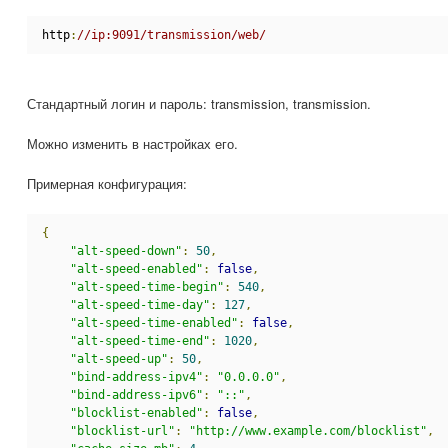
http
:
//ip:9091/transmission/web/
Стандартный логин и пароль: transmission, transmission.
Можно изменить в настройках его.
Примерная конфигурация:
{
"alt-speed-down"
:
50
,
"alt-speed-enabled"
:
false
,
"alt-speed-time-begin"
:
540
,
"alt-speed-time-day"
:
127
,
"alt-speed-time-enabled"
:
false
,
"alt-speed-time-end"
:
1020
,
"alt-speed-up"
:
50
,
"bind-address-ipv4"
:
"0.0.0.0"
,
"bind-address-ipv6"
:
"::"
,
"blocklist-enabled"
:
false
,
"blocklist-url"
:
"http://www.example.com/blocklist"
,