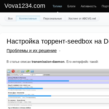
Vova1234.com
Топики
Блоги
Активность
Порт
Все
Коллективные
Персональные
Хостинг от ABCVG.net
Настройка торрент-seedbox на De
Проблемы и их решение
В статье описан
transmission-daemon
. Его интерфейс такой: