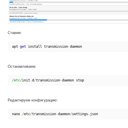
Ставим:
apt
-
get
 install transmission
-
daemon
Останавливаем:
/etc/
init
.
d
/
transmission
-
daemon stop
Редактируем конфигурацию:
nano 
/
etc
/
transmission
-
daemon
/
settings
.
json