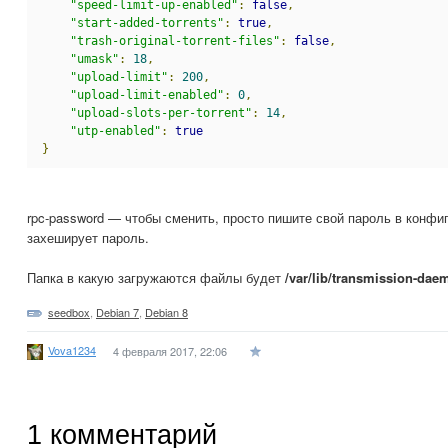
"speed-limit-up-enabled"
:
false
,
"start-added-torrents"
:
true
,
"trash-original-torrent-files"
:
false
,
"umask"
:
18
,
"upload-limit"
:
200
,
"upload-limit-enabled"
:
0
,
"upload-slots-per-torrent"
:
14
,
"utp-enabled"
:
true
}
rpc-password — чтобы сменить, просто пишите свой пароль в конфиг
захеширует пароль.
Папка в какую загружаются файлы будет
/var/lib/transmission-da
seedbox
,
Debian 7
,
Debian 8
Vova1234
4 февраля 2017, 22:06
1
комментарий