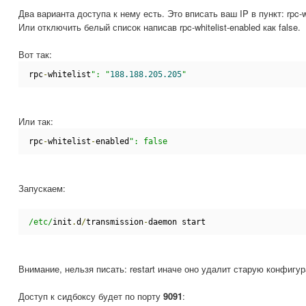
Два варианта доступа к нему есть. Это вписать ваш IP в пункт: rpc-wh
Или отключить белый список написав rpc-whitelist-enabled как false.
Вот так:
rpc
-
whitelist
": "
188.188.205.205
"
Или так:
rpc
-
whitelist
-
enabled
": false
Запускаем:
/etc/
init
.
d
/
transmission
-
daemon start
Внимание, нельзя писать: restart иначе оно удалит старую конфигу
Доступ к сидбоксу будет по порту
9091
: