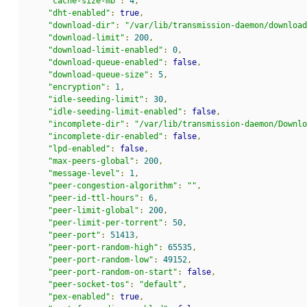
"cache-size-mb"
:
4
,
"dht-enabled"
:
true
,
"download-dir"
:
"/var/lib/transmission-daemon/download
"download-limit"
:
200
,
"download-limit-enabled"
:
0
,
"download-queue-enabled"
:
false
,
"download-queue-size"
:
5
,
"encryption"
:
1
,
"idle-seeding-limit"
:
30
,
"idle-seeding-limit-enabled"
:
false
,
"incomplete-dir"
:
"/var/lib/transmission-daemon/Downlo
"incomplete-dir-enabled"
:
false
,
"lpd-enabled"
:
false
,
"max-peers-global"
:
200
,
"message-level"
:
1
,
"peer-congestion-algorithm"
:
""
,
"peer-id-ttl-hours"
:
6
,
"peer-limit-global"
:
200
,
"peer-limit-per-torrent"
:
50
,
"peer-port"
:
51413
,
"peer-port-random-high"
:
65535
,
"peer-port-random-low"
:
49152
,
"peer-port-random-on-start"
:
false
,
"peer-socket-tos"
:
"default"
,
"pex-enabled"
:
true
,