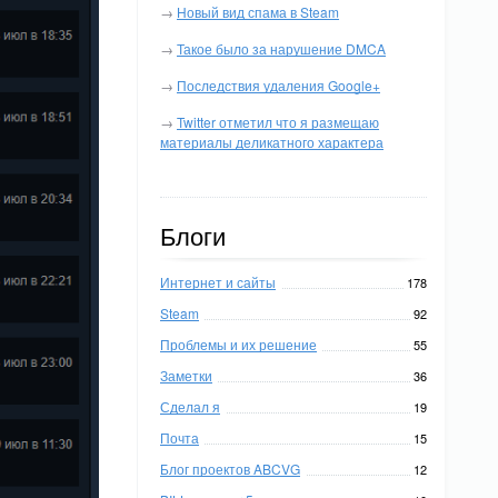
→
Новый вид спама в Steam
→
Такое было за нарушение DMCA
→
Последствия удаления Google+
→
Twitter отметил что я размещаю
материалы деликатного характера
Блоги
Интернет и сайты
178
Steam
92
Проблемы и их решение
55
Заметки
36
Сделал я
19
Почта
15
Блог проектов ABCVG
12