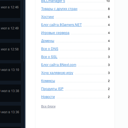
BILLmanager 5
10
Товары с других стран
8
Хостинг
6
Блог сайта 8Gamers.NET
4
Игровые сервера
4
Домены
4
Все о DNS
3
Все о SSL
3
Блог сайта 8Next.com
3
Хочу халявную игру
3
Комиксы
2
Продукты ISP
2
Новости
2
Все блоги