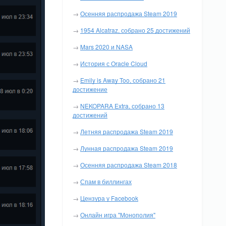
→
Осенняя распродажа Steam 2019
→
1954 Alcatraz, собрано 25 достижений
→
Mars 2020 и NASA
→
История с Oracle Cloud
→
Emily is Away Too, собрано 21
достижение
→
NEKOPARA Extra, собрано 13
достижений
→
Летняя распродажа Steam 2019
→
Лунная распродажа Steam 2019
→
Осенняя распродажа Steam 2018
→
Спам в биллингах
→
Цензура у Facebook
→
Онлайн игра "Монополия"