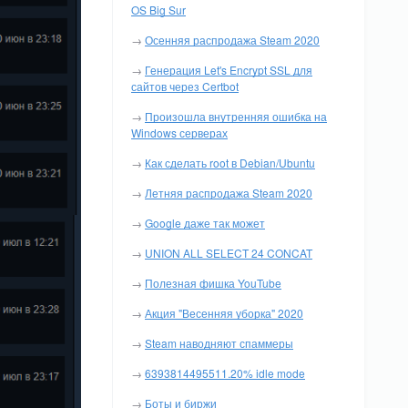
OS Big Sur
→
Осенняя распродажа Steam 2020
→
Генерация Let's Encrypt SSL для
сайтов через Certbot
→
Произошла внутренняя ошибка на
Windows серверах
→
Как сделать root в Debian/Ubuntu
→
Летняя распродажа Steam 2020
→
Google даже так может
→
UNION ALL SELECT 24 CONCAT
→
Полезная фишка YouTube
→
Акция "Весенняя уборка" 2020
→
Steam наводняют спаммеры
→
6393814495511.20% idle mode
→
Боты и биржи