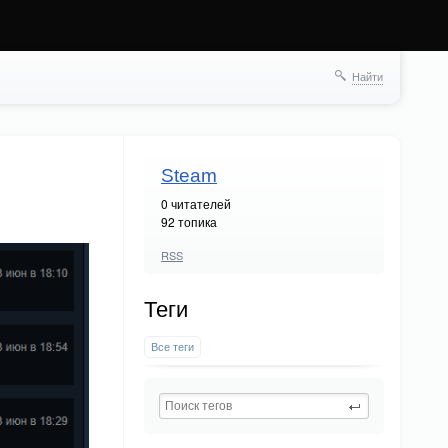
Найти
Steam
0
читателей
92 топика
RSS
Теги
Все теги