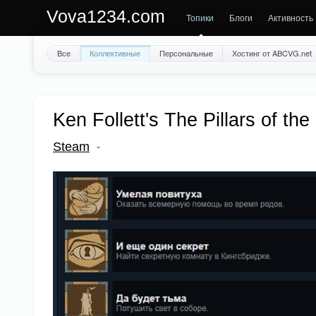
Vova1234.com
Топики
Блоги
Активность
Все
Коллективные
Персональные
Хостинг от ABCVG.net
Ken Follett's The Pillars of t
Steam