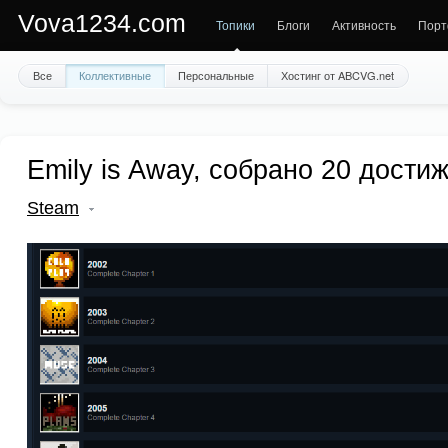
Vova1234.com
Топики
Блоги
Активность
Порт
Все
Коллективные
Персональные
Хостинг от ABCVG.net
Emily is Away, собрано 20 дости
Steam