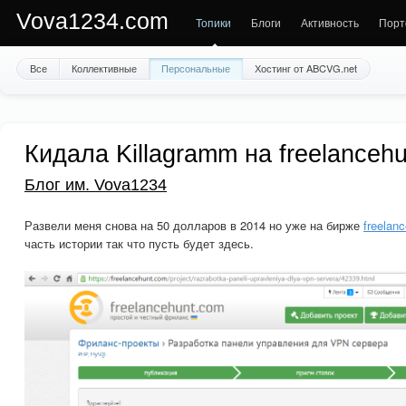
Vova1234.com
Топики
Блоги
Активность
Порт
Все
Коллективные
Персональные
Хостинг от ABCVG.net
Кидала Killagramm на freelanceh
Блог им. Vova1234
Развели меня снова на 50 долларов в 2014 но уже на бирже
freelan
часть истории так что пусть будет здесь.