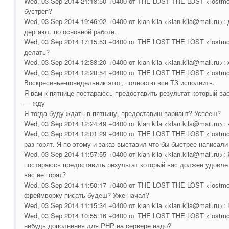
Wed, 03 Sep 2014 21:18:50 +0400 от THE LOST THE LOST <lostm
бустреп?
Wed, 03 Sep 2014 19:46:02 +0400 от klan kila <klan.kila@mail.ru>:
дергают. по основной работе.
Wed, 03 Sep 2014 17:15:53 +0400 от THE LOST THE LOST <lostm
делать?
Wed, 03 Sep 2014 12:38:20 +0400 от klan kila <klan.kila@mail.ru>:
Wed, 03 Sep 2014 12:28:54 +0400 от THE LOST THE LOST <lostmc
Воскресенье-понедельник этот, полностю все ТЗ исполнить.
Я вам к пятнице постараюсь предоставить результат который ва
— жду
Я тогда буду ждать в пятницу, предоставиш вариант? Успееш?
Wed, 03 Sep 2014 12:24:49 +0400 от klan kila <klan.kila@mail.ru>
Wed, 03 Sep 2014 12:01:29 +0400 от THE LOST THE LOST <lostmc
раз горят. Я по этому и заказ выставил что бы быстрее написали
Wed, 03 Sep 2014 11:57:55 +0400 от klan kila <klan.kila@mail.ru>:
постараюсь предоставить результат который вас должен удовлет
вас не горят?
Wed, 03 Sep 2014 11:50:17 +0400 от THE LOST THE LOST <lostmc
фреймворку писать будеш? Уже начал?
Wed, 03 Sep 2014 11:15:34 +0400 от klan kila <klan.kila@mail.ru>: 
Wed, 03 Sep 2014 10:55:16 +0400 от THE LOST THE LOST <lostmc
нибудь дополнения для PHP на сервере надо?