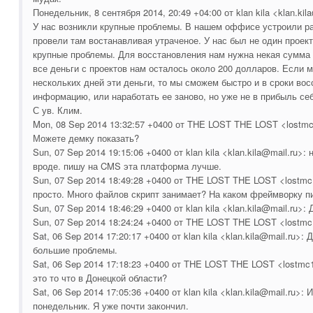
Понедельник, 8 сентября 2014, 20:49 +04:00 от klan kila <klan.kil
У нас возникли крупные проблемы. В нашем оффисе устроили р
провели там востанавливая утраченое. У нас был не один проект
крупные проблемы. Для восстановления нам нужна некая сумма о
все деньги с проектов нам осталось около 200 долларов. Если 
нескольких дней эти деньги, то мы сможем быстро и в сроки во
информацию, или наработать ее заново, но уже не в прибыль себ
С ув. Клим.
Mon, 08 Sep 2014 13:32:57 +0400 от THE LOST THE LOST <lostmc
Можете демку показать?
Sun, 07 Sep 2014 19:15:06 +0400 от klan kila <klan.kila@mail.ru>
вроде. пишу на CMS эта платформа лучше.
Sun, 07 Sep 2014 18:49:28 +0400 от THE LOST THE LOST <lostmc
просто. Много файлов скрипт занимает? На каком фреймворку 
Sun, 07 Sep 2014 18:46:29 +0400 от klan kila <klan.kila@mail.ru>: 
Sun, 07 Sep 2014 18:24:24 +0400 от THE LOST THE LOST <lostmc
Sat, 06 Sep 2014 17:20:17 +0400 от klan kila <klan.kila@mail.ru>: 
большие проблемы.
Sat, 06 Sep 2014 17:18:23 +0400 от THE LOST THE LOST <lostmc1
это то что в Донецкой области?
Sat, 06 Sep 2014 17:05:36 +0400 от klan kila <klan.kila@mail.ru>: 
понедельник. Я уже почти закончил.