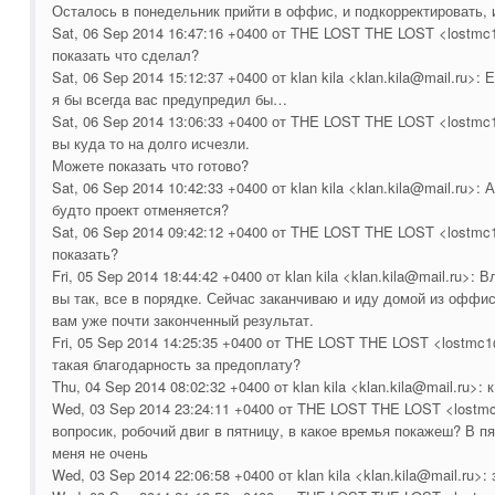
Осталось в понедельник прийти в оффис, и подкорректировать, 
Sat, 06 Sep 2014 16:47:16 +0400 от THE LOST THE LOST <lostmc
показать что сделал?
Sat, 06 Sep 2014 15:12:37 +0400 от klan kila <klan.kila@mail.ru>:
я бы всегда вас предупредил бы…
Sat, 06 Sep 2014 13:06:33 +0400 от THE LOST THE LOST <lostmc1
вы куда то на долго исчезли.
Можете показать что готово?
Sat, 06 Sep 2014 10:42:33 +0400 от klan kila <klan.kila@mail.ru>:
будто проект отменяется?
Sat, 06 Sep 2014 09:42:12 +0400 от THE LOST THE LOST <lostmc1
показать?
Fri, 05 Sep 2014 18:44:42 +0400 от klan kila <klan.kila@mail.ru>:
вы так, все в порядке. Сейчас заканчиваю и иду домой из оффи
вам уже почти законченный результат.
Fri, 05 Sep 2014 14:25:35 +0400 от THE LOST THE LOST <lostmc1
такая благодарность за предоплату?
Thu, 04 Sep 2014 08:02:32 +0400 от klan kila <klan.kila@mail.ru>: 
Wed, 03 Sep 2014 23:24:11 +0400 от THE LOST THE LOST <lostm
вопросик, робочий двиг в пятницу, в какое времья покажеш? В п
меня не очень
Wed, 03 Sep 2014 22:06:58 +0400 от klan kila <klan.kila@mail.ru>