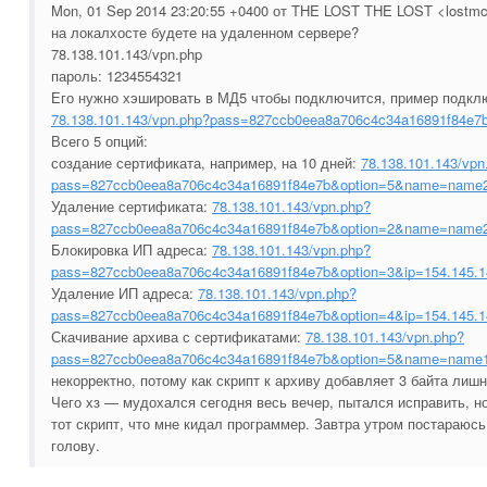
Mon, 01 Sep 2014 23:20:55 +0400 от THE LOST THE LOST <lostm
на локалхосте будете на удаленном сервере?
78.138.101.143/vpn.php
пароль: 1234554321
Его нужно хэшировать в МД5 чтобы подключится, пример подкл
78.138.101.143/vpn.php?pass=827ccb0eea8a706c4c34a16891f84e7
Всего 5 опций:
создание сертификата, например, на 10 дней:
78.138.101.143/vpn
pass=827ccb0eea8a706c4c34a16891f84e7b&option=5&name=name
Удаление сертификата:
78.138.101.143/vpn.php?
pass=827ccb0eea8a706c4c34a16891f84e7b&option=2&name=name2
Блокировка ИП адреса:
78.138.101.143/vpn.php?
pass=827ccb0eea8a706c4c34a16891f84e7b&option=3&ip=154.145.1
Удаление ИП адреса:
78.138.101.143/vpn.php?
pass=827ccb0eea8a706c4c34a16891f84e7b&option=4&ip=154.145.1
Скачивание архива с сертификатами:
78.138.101.143/vpn.php?
pass=827ccb0eea8a706c4c34a16891f84e7b&option=5&name=name
некорректно, потому как скрипт к архиву добавляет 3 байта лишн
Чего хз — мудохался сегодня весь вечер, пытался исправить, 
тот скрипт, что мне кидал программер. Завтра утром постараюс
голову.