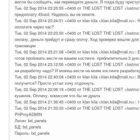
могли бы сообщить, как переведете деньги. Я тогда буду приступ
Tue, 02 Sep 2014 23:25:55 +0400 от THE LOST THE LOST <lostmc1
предоплату 45usd. Надеюсь вы не кинете.
Tue, 02 Sep 2014 23:24:51 +0400 от klan kila <klan.kila@mail.ru>:
оплатите через час?
Tue, 02 Sep 2014 23:23:50 +0400 от THE LOST THE LOST <lostmc
оплачу, деньги прийдут и сразу оплчу. Код проверки вишлю дл
транзакции
Tue, 02 Sep 2014 23:21:08 +0400 от klan kila <klan.kila@mail.ru>:
готов пробовать вести на вашем хостинге. приблизительно 2 дня.
Tue, 02 Sep 2014 23:12:55 +0400 от THE LOST THE LOST <lostmc
на разработку надо? И можеш вести на моем хостинге разработк
Tue, 02 Sep 2014 22:40:08 +0400 от klan kila <klan.kila@mail.ru>:
получится? Просто устал хочу отдохнуть.
Tue, 02 Sep 2014 22:06:19 +0400 от THE LOST THE LOST <lostm
кушелек. Оплачу, комиссия что бы не драла
Tue, 02 Sep 2014 21:36:45 +0400 от klan kila <klan.kila@mail.ru>: 
Tue, 02 Sep 2014 21:33:33 +0400 от THE LOST THE LOST <lostmc
PHPmyADMIN
Логин: bd_panels
БД: bd_panels
Пароль: bd_panels