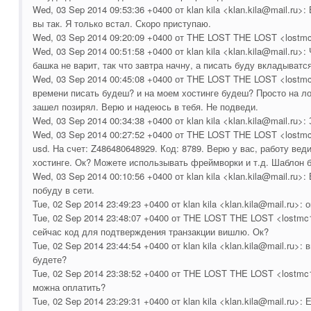
Wed, 03 Sep 2014 09:53:36 +0400 от klan kila <klan.kila@mail.ru>
вы так. Я только встал. Скоро приступаю.
Wed, 03 Sep 2014 09:20:09 +0400 от THE LOST THE LOST <lostm
Wed, 03 Sep 2014 00:51:58 +0400 от klan kila <klan.kila@mail.ru>
башка не варит, так что завтра начну, а писать буду вкладыватся
Wed, 03 Sep 2014 00:45:08 +0400 от THE LOST THE LOST <lostm
времени писать будеш? и на моем хостинге будеш? Просто на ло
зашел позирял. Верю и надеюсь в тебя. Не подведи.
Wed, 03 Sep 2014 00:34:38 +0400 от klan kila <klan.kila@mail.ru>
Wed, 03 Sep 2014 00:27:52 +0400 от THE LOST THE LOST <lostmc
usd. На счет: Z486480648929. Код: 8789. Верю у вас, работу ве
хостинге. Ок? Можете использывать фреймворки и т.д. Шаблон б
Wed, 03 Sep 2014 00:10:56 +0400 от klan kila <klan.kila@mail.ru>
побуду в сети.
Tue, 02 Sep 2014 23:49:23 +0400 от klan kila <klan.kila@mail.ru>: о
Tue, 02 Sep 2014 23:48:07 +0400 от THE LOST THE LOST <lostmc
сейчас код для подтверждения транзакции вишлю. Ок?
Tue, 02 Sep 2014 23:44:54 +0400 от klan kila <klan.kila@mail.ru>:
будете?
Tue, 02 Sep 2014 23:38:52 +0400 от THE LOST THE LOST <lostm
можна оплатить?
Tue, 02 Sep 2014 23:29:31 +0400 от klan kila <klan.kila@mail.ru>: