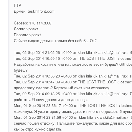
FTP
Домен: test.hlfront.com
Сервер: 176.114.3.68
Логин: vpnext
Пароль: vpnext
Сейчас кидаю деньги, только без найоба. Ок?
Tue, 02 Sep 2014 21:02:26 +0400 от klan kila <klan.kila@mail.ru>:
Tue, 02 Sep 2014 16:59:15 +0400 от THE LOST THE LOST <lostmc
Разработка на хостинге или на локал хосте вести будеш? Github
будеш?
Tue, 02 Sep 2014 16:56:20 +0400 от klan kila <klan.kila@mail.ru>
Tue, 02 Sep 2014 16:47:39 +0400 от THE LOST THE LOST <lostmc
предоплату сделать? Карточный счет или webmoney
Tue, 02 Sep 2014 09:13:25 +0400 от klan kila <klan.kila@mail.ru>: 
работать. Я хочу довести дело до конца.
Mon, 01 Sep 2014 23:36:17 +0400 от THE LOST THE LOST <lostm
максимум. Я уже второму аванс даю, и ничего не делает. 5 пунк
Mon, 01 Sep 2014 23:31:56 +0400 от klan kila <klan.kila@mail.ru>:
сейчас пошел отдохну. Напишите пожалуйста, какие для вас сро
как быстро нужно сделать.