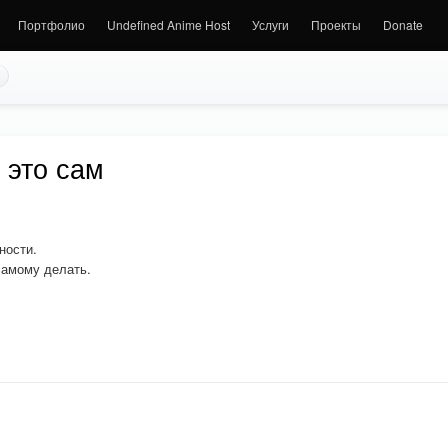
Портфолио
Undefined Anime Host
Услуги
Проекты
Donate
 это сам
ности.
самому делать.