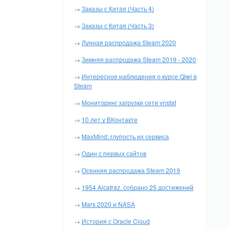
→
Заказы с Китая (Часть 4)
→
Заказы с Китая (Часть 3)
→
Лунная распродажа Steam 2020
→
Зимняя распродажа Steam 2019 - 2020
→
Интересное наблюдения о курсе Qiwi в
Steam
→
Мониторинг загрузки сети vnstat
→
10 лет у ВКонтакте
→
MaxMind: глупость их сервиса
→
Один с первых сайтов
→
Осенняя распродажа Steam 2019
→
1954 Alcatraz, собрано 25 достижений
→
Mars 2020 и NASA
→
История с Oracle Cloud