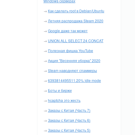
Windows серверах
→
Как сделать root в Debian/Ubuntu
→
Летняя распродажа Steam 2020
→
Google даже так может
→
UNION ALL SELECT 24 CONCAT
→
Полезная фишка YouTube
→
Акция "Весенняя уборка" 2020
→
Steam наводняют спаммеры
→
6393814495511.20% idle mode
→
Боты и биржи
→
hcaptcha это жесть
→
Заказы с Китая (Часть 7)
→
Заказы с Китая (Часть 6)
→
Заказы с Китая (Часть 5)