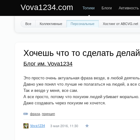
Vova1234.com
Топики
Блоги
Активность
Все
Коллективные
Персональные
Хостинг от ABCVG.net
Хочешь что то сделать делай
Блог им. Vova1234
Это просто очень актуальная фраза везде, в любой деятель
Давно уже понял что лучше не полагаться на людей, а все 
Так и везде у меня, все сам.
А все просто, потому что похуизм людей убивает морально.
Даже создавать через похуизм не хочется.
фраза
,
принцип
Vova1234
3 мая 2016, 11:30