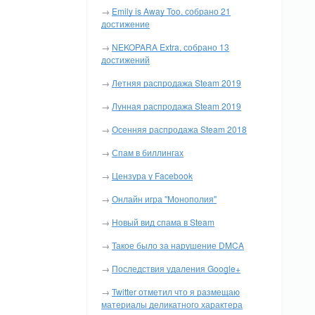
→
Emily is Away Too, собрано 21
достижение
→
NEKOPARA Extra, собрано 13
достижений
→
Летняя распродажа Steam 2019
→
Лунная распродажа Steam 2019
→
Осенняя распродажа Steam 2018
→
Спам в биллингах
→
Цензура у Facebook
→
Онлайн игра "Монополия"
→
Новый вид спама в Steam
→
Такое было за нарушение DMCA
→
Последствия удаления Google+
→
Twitter отметил что я размещаю
материалы деликатного характера