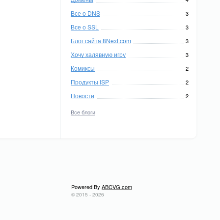
Все о DNS
3
Все о SSL
3
Блог сайта 8Next.com
3
Хочу халявную игру
3
Комиксы
2
Продукты ISP
2
Новости
2
Все блоги
Powered By
ABCVG.com
© 2015 - 2026