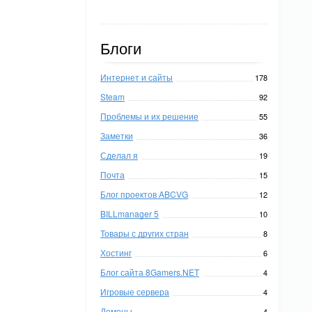
Блоги
Интернет и сайты
178
Steam
92
Проблемы и их решение
55
Заметки
36
Сделал я
19
Почта
15
Блог проектов ABCVG
12
BILLmanager 5
10
Товары с других стран
8
Хостинг
6
Блог сайта 8Gamers.NET
4
Игровые сервера
4
Домены
4